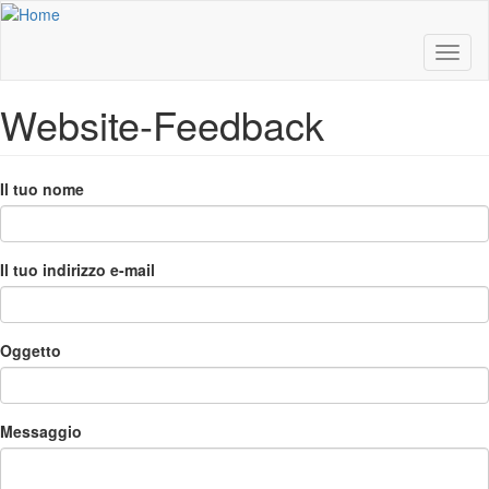
Salta
al
contenuto
Toggl
principale
naviga
Website-Feedback
Il tuo nome
Il tuo indirizzo e-mail
Oggetto
Messaggio