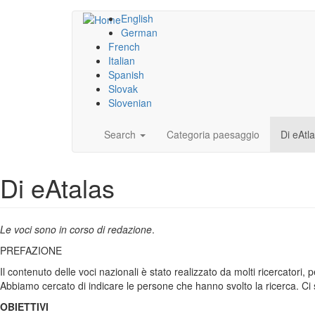
Salta
English
al
German
contenuto
French
principale
Italian
Spanish
Slovak
Slovenian
Main
Search
Categoria paesaggio
Di eAtl
navigation
Di eAtalas
Le voci sono in corso di redazione
.
PREFAZIONE
Il contenuto delle voci nazionali è stato realizzato da molti ricercatori
Abbiamo cercato di indicare le persone che hanno svolto la ricerca. Ci s
OBIETTIVI