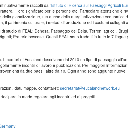
tinuativamente raccolti dall’
Istituto di Ricerca sui Paesaggi Agricoli Eu
 carattere, il loro significato per le persone etc. Particolare attenzione è
ta o della globalizzazione, ma anche della marginalizzazione economica de
a, il patrimonio culturale, i metodi di produzione ed i costumi collegati a
asi di studio di FEAL: Dehesa, Paesaggio del Delta, Terreni agricoli, Bru
igneti; Praterie boscose. Questi FEAL sono tradotti in tutte le 7 lingue 
pa. I membri di Eucaland descrivono dal 2010 un tipo di paesaggio all
golarmente incontri di lavoro e pubblicazioni. Per maggiori informazion
i provenienti da due paesi, altre da 10. Ogni anno sono aggiunte nuove 
strazioni, dati, mappe, contattaret:
secretariat@eucalandnetwork.eu
rtecipare in modo regolare agli incontri ed ai progetti.
, Germany