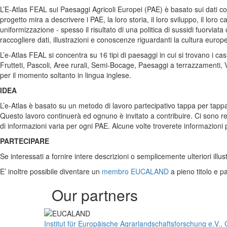
L’E-Atlas FEAL sui Paesaggi Agricoli Europei (PAE) è basato sui dati con
progetto mira a descrivere i PAE, la loro storia, il loro sviluppo, il loro
uniformizzazione - spesso il risultato di una politica di sussidi fuorvia
raccogliere dati, illustrazioni e conoscenze riguardanti la cultura europe
L’e-Atlas FEAL si concentra su 16 tipi di paesaggi in cui si trovano i c
Frutteti, Pascoli, Aree rurali, Semi-Bocage, Paesaggi a terrazzamenti, V
per il momento soltanto in lingua inglese.
IDEA
L’e-Atlas è basato su un metodo di lavoro partecipativo tappa per tap
Questo lavoro continuerà ed ognuno è invitato a contribuire. Ci sono re
di informazioni varia per ogni PAE. Alcune volte troverete informazion
PARTECIPARE
Se interessati a fornire intere descrizioni o semplicemente ulteriori illu
E’ inoltre possibile diventare un
membro EUCALAND
a pieno titolo e pa
Our partners
Institut für Europäische Agrarlandschaftsforschung e.V.