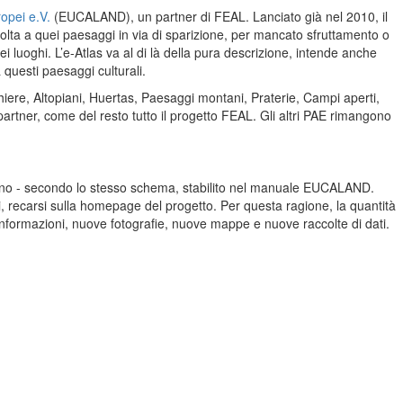
ropei e.V.
(EUCALAND), un partner di FEAL. Lanciato già nel 2010, il
 rivolta a quei paesaggi in via di sparizione, per mancato sfruttamento o
i luoghi. L’e-Atlas va al di là della pura descrizione, intende anche
 questi paesaggi culturali.
ghiere, Altopiani, Huertas, Paesaggi montani, Praterie, Campi aperti,
partner, come del resto tutto il progetto FEAL. Gli altri PAE rimangono
’anno - secondo lo stesso schema, stabilito nel manuale EUCALAND.
i, recarsi sulla homepage del progetto. Per questa ragione, la quantità
informazioni, nuove fotografie, nuove mappe e nuove raccolte di dati.